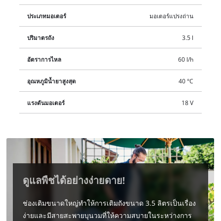
ประเภทมอเตอร์
มอเตอร์แปรงถ่าน
ปริมาตรถัง
3.5 l
อัตราการไหล
60 l/h
อุณหภูมิน้ำยาสูงสุด
40 °C
แรงดันมอเตอร์
18 V
ดูแลพืชได้อย่างง่ายดาย!
ช่องเติมขนาดใหญ่ทำให้การเติมถังขนาด 3.5 ลิตรเป็นเรื่อง
ง่ายและมีสายสะพายบุนวมที่ให้ความสบายในระหว่างการ