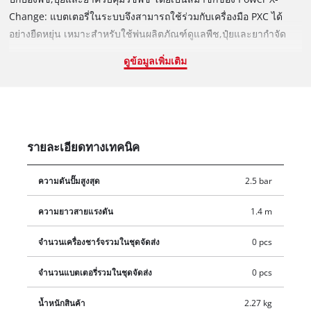
Change: แบตเตอรี่ในระบบจึงสามารถใช้ร่วมกับเครื่องมือ PXC ได้
อย่างยืดหยุ่น เหมาะสำหรับใช้พ่นผลิตภัณฑ์ดูแลพืช,ปุ๋ยและยากำจัด
วัชพืชได้ เครื่องพ่นยาปั๊มอัตโนมัติที่ 2.5 บาร์ และจ่ายได้สูงสุด 1 ลิตร
ดูข้อมูลเพิ่มเติม
ต่อนาที - ไม่จำเป็นต้องเพิ่มแรงดันด้วยตนเองพร้อมสเกลในถังใสขนาด
3.5 ลิตร เพื่อให้เห็นระดับการเติมได้ มาพร้อมกับที่จับโลหะขนาดใหญ่
บนถังเพื่อให้เปิดปิดได้ง่ายขึ้นและมีหัวฉีดทองเหลืองที่สามารถปรับ
ได้,ก้านสเปรย์แบบยืดสไลด์ที่ทำจากสแตนเลสและมีปุ่มควบคุมแบบ
ล็อคได้,สายสะพายบุนวมช่วยลดความเครียดจากงาน,ฝาครอบ
รายละเอียดทางเทคนิค
แบตเตอรี่ช่วยป้องกันน้ำกระเซ็น โดยแบตเตอรี่และเครื่องชาร์จมี
จำหน่ายแยกต่างหาก
ความดันปั๊มสูงสุด
2.5 bar
ความยาวสายแรงดัน
1.4 m
จำนวนเครื่องชาร์จรวมในชุดจัดส่ง
0 pcs
จำนวนแบตเตอรี่รวมในชุดจัดส่ง
0 pcs
น้ำหนักสินค้า
2.27 kg