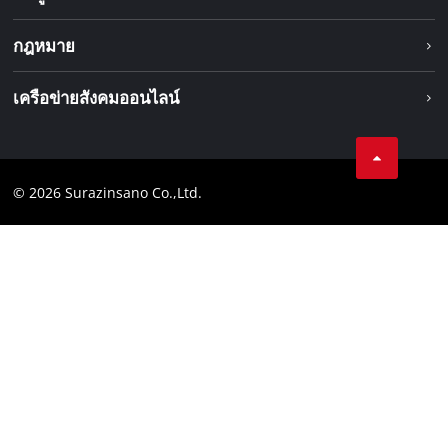
มอเตอร์ไร้แปรงถ่าน
เกี่ยวกับเรา
กฎหมาย
ระบบแบตเตอรี่
Einhell ทั่วโลก
การบริการ
ข้อมูลทางกฎหมาย
เครือข่ายสังคมออนไลน์
ความเป็นส่วนตัวของข้อมูล
Facebook
หลักปฏิบัติตามข้อกำหนด
© 2026 Surazinsano Co.,Ltd.