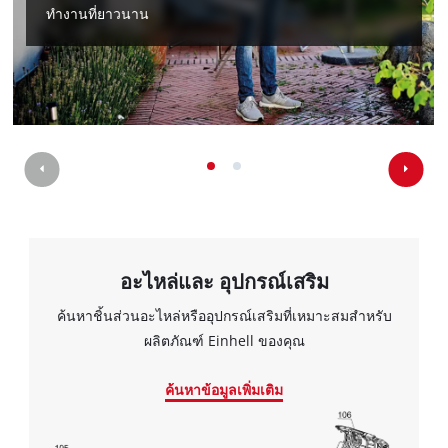
ทำงานที่ยาวนาน
เราต้องการความยินยอมจากคุณใน
การโหลดบริการ Google Maps!
อะไหล่และ อุปกรณ์เสริม
This content is not permitted to load due
to trackers that are not disclosed to the
ค้นหาชิ้นส่วนอะไหล่หรืออุปกรณ์เสริมที่เหมาะสมสำหรับ
visitor. The website owner needs to setup
ผลิตภัณฑ์ Einhell ของคุณ
the site with their CMP to add this content
to the list of technologies used.
ค้นหาข้อมูลเพิ่มเติม
Powered by
Usercentrics Consent
Management Platform