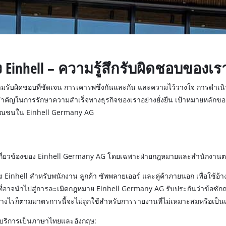
เครื่องมือสวนไร้สายอื่นๆ
เครื่องดูดฝุ่นแบบเปียก/แห้ง
 Power X-Change ทั้งหมด
เครื่องมือทำความสะอาดอื่นๆ
มือ Power X-Change
มือทำสวน Power X-Change
inhell – ความรู้สึกรับผิดชอบของเร
เครื่องขัดเงา
บล็อกกระแทก
มรับผิดชอบที่ชัดเจน การเคารพซึ่งกันและกัน และความไว้วางใจ การดำเน
ำคัญในการรักษาความสำเร็จทางธุรกิจของเราอย่างยั่งยืน เป้าหมายหลักของเ
าธารณชนใน Einhell Germany AG
่เกี่ยวข้องของ Einhell Germany AG โดยเฉพาะฝ่ายกฎหมายและสำนักงาน
 Einhell สำหรับพนักงาน ลูกค้า ซัพพลายเออร์ และคู่ค้าภายนอก เพื่อใช้อ้า
นที่อาจนำไปสู่การละเมิดกฎหมาย Einhell Germany AG รับประกันว่าข้อซักถา
างไรก็ตามมาตรการนี้จะไม่ถูกใช้สำหรับการรายงานที่ไม่เหมาะสมหรือเป็นเ
ห้บริการเป็นภาษาไทยและอังกฤษ: