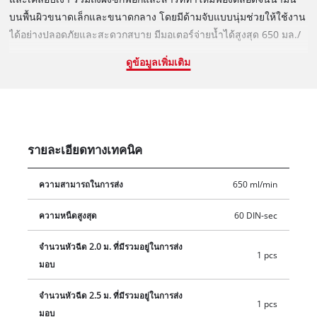
บนพื้นผิวขนาดเล็กและขนาดกลาง โดยมีด้ามจับแบบนุ่มช่วยให้ใช้งาน
ได้อย่างปลอดภัยและสะดวกสบาย มีมอเตอร์จ่ายน้ำได้สูงสุด 650 มล./
นาทีผ่านฝาปิดอากาศแบบปรับได้สำหรับการพ่นแนวตั้ง,แนวนอนและ
ดูข้อมูลเพิ่มเติม
รอบทิศทาง นอกจากนี้หัวสเปรย์สามารถถอดออกเพื่อทำความสะอาด
ส่วนประกอบที่มีสีทั้งหมดได้และมีระบบควบคุมการไหลของสีเพื่อปรับ
การใช้สีอย่างเหมาะสม รวมถึงมีอุปกรณ์สำหรับการจัดเก็บแบบประหยัด
พื้นที่บนตัวเครื่อง โดยผลิตภัณฑ์มาพร้อมกับหัวฉีด 2 แบบสำหรับความ
หนืดของน้ำยาเคลือบเงาและสารเคลือบที่ต่างกัน,ความจุถังขนาด 100
รายละเอียดทางเทคนิค
มล.สำหรับการทดสอบความหนืด,แปรงทำความสะอาดและเข็ม
ทำความสะอาดหัวฉีดสเปรย์ รวมถึงความจุถังขนาด 800 มล. พร้อม
ความสามารถในการส่ง
650 ml/min
สเกลวัดและฝาปิด
ความหนืดสูงสุด
60 DIN-sec
จำนวนหัวฉีด 2.0 ม. ที่มีรวมอยู่ในการส่ง
1 pcs
มอบ
จำนวนหัวฉีด 2.5 ม. ที่มีรวมอยู่ในการส่ง
1 pcs
มอบ