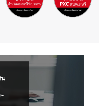
ิน
คุณ