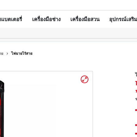
แบตเตอรี่
เครื่องมือช่าง
เครื่องมือสวน
อุปกรณ์เสริ
สว่านกระแทก/บล็อกกระแทก
แบตเตอรี่
สว่านโรตารี่
เครื่องชาร์จ
เครื่องเล็มหญ้า
เครื่องเจียร
ชุดแบตเตอรี่และเ
เครื่องตัดหญ้า
เครื่องเซาะร่องไม้
อุปกรณ์เสริมสำห
าย
ไฟฉายไร้สาย
เลื่อย
เครื่องขัดกระดาษทราย/เครื่องแกะสลัก
กระเป๋า / กล่องใส่
เครื่องมืองานผนัง
ไฟฉาย
ับ Einhell PROFESSIONAL
เครื่องมือช่างอื่นๆ
ร
 PROFESSIONAL ทั้งหมด
มือช่าง PROFESSIONAL
เครื่องตัดแต่งพุ่มไม้
งมือสวน PROFESSIONAL
เลื่อยโซ่
หัวแปรงทำความ
เครื่องพ่นยา
อุปกรณ์เสริมเครื่อ