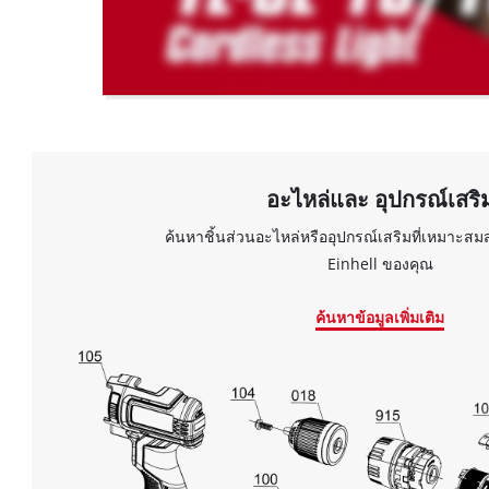
to
the
visitor.
The
website
owner
needs
to
setup
อะไหล่และ อุปกรณ์เสริ
the
site
ค้นหาชิ้นส่วนอะไหล่หรืออุปกรณ์เสริมที่เหมาะสม
with
Einhell ของคุณ
their
CMP
ค้นหาข้อมูลเพิ่มเติม
to
add
this
content
to
the
list
of