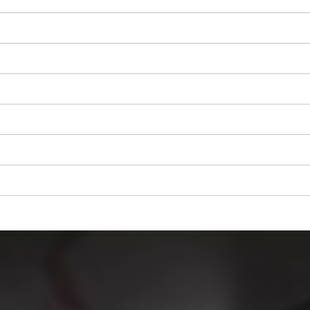
เราต้องการความยินยอมจากคุณใน
การโหลดบริการ Google Maps!
This content is not permitted to load due
to trackers that are not disclosed to the
visitor. The website owner needs to setup
the site with their CMP to add this content
to the list of technologies used.
Powered by
Usercentrics Consent
Management Platform