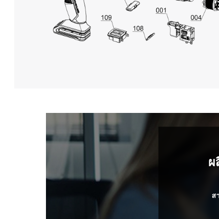
technologies
used.
Powered
by
Usercentrics
Consent
Management
Platform
ผ
สา