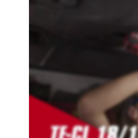
ยินยอม
จากคุณ
ในการ
โหลด
บริการ
Youtube!
This
content
is
not
permitted
to
load
due
to
trackers
that
are
not
disclosed