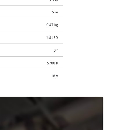
5 m
0.47 kg
ไฟ LED
0 °
5700 K
18 V