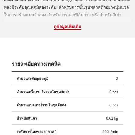
พลังมีระดับอุณหภูมิสองระดับ: สำหรับการขึ้นรูปพลาสติกอย่างนุ่มนวล
ในการสร้างแบบจำลอง สำหรับการลอกฟิล์มกาว หรือสำหรับสีเก่า
คราบกาว และชั้นสี สามารถดูระดับอุณหภูมิที่เลือกได้อย่างรวดเร็วบน
ดูข้อมูลเพิ่มเติม
จอแสดงผล LED การป้องกันความร้อนสูงเกินไปช่วยให้มั่นใจได้ถึงการ
ทำงานที่ปลอดภัย หัวฉีดแบบกลไกช่วยให้เปลี่ยนหัวฉีดได้ง่าย หัวฉีด
แบบกว้าง และหัวฉีดแบบสะท้อนแสงที่ให้มาได้อย่างง่ายดาย พื้นที่จัด
เก็บเหมาะสำหรับการใช้งานแบบอยู่กับที่ และใช้ตะขอโลหะแบบดึง
กลับได้เพื่อการทำงานและการจัดเก็บ ด้ามจับแบบนุ่มตามหลักการใช้
รายละเอียดทางเทคนิค
งานที่เหมาะสมช่วยให้จับได้มั่นคงและปลอดภัย สินค้าไม่รวมแบตเตอรี่
หรืออุปกรณ์ชาร์จ (มีจำหน่ายแยกสำหรับแบตเตอรี่และเครื่องชาร์จ)
จำนวนระดับอุณหภูมิ
2
จำนวนเครื่องชาร์จรวมในชุดจัดส่ง
0 pcs
จำนวนแบตเตอรี่รวมในชุดจัดส่ง
0 pcs
น้ำหนักสินค้า
0.62 kg
ระดับการไหลของอากาศ 1
200 l/min