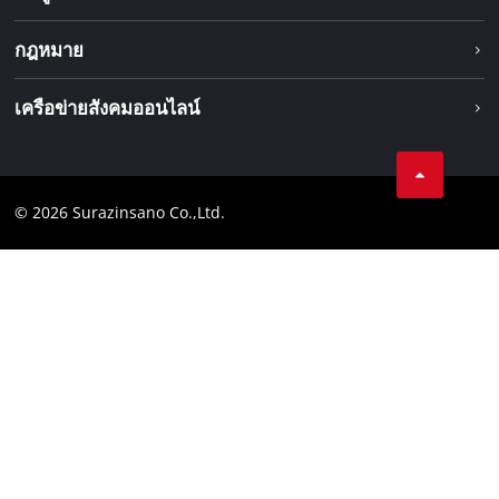
มอเตอร์ไร้แปรงถ่าน
เกี่ยวกับเรา
กฎหมาย
ระบบแบตเตอรี่
Einhell ทั่วโลก
การบริการ
ข้อมูลทางกฎหมาย
เครือข่ายสังคมออนไลน์
ความเป็นส่วนตัวของข้อมูล
Facebook
หลักปฏิบัติตามข้อกำหนด
© 2026 Surazinsano Co.,Ltd.