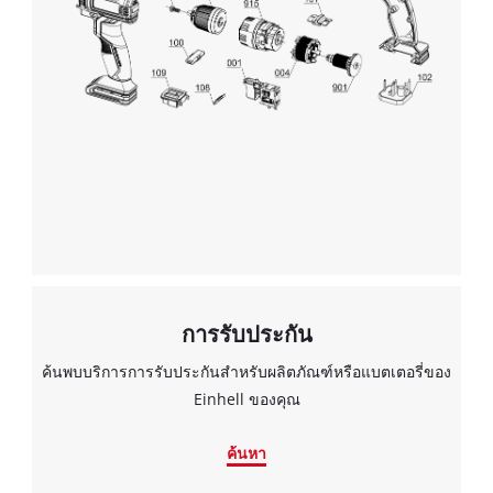
disclosed
to
the
visitor.
The
website
owner
needs
to
setup
the
site
with
their
การรับประกัน
CMP
to
ค้นพบบริการการรับประกันสำหรับผลิตภัณฑ์หรือแบตเตอรี่ของ
add
Einhell ของคุณ
this
content
ค้นหา
to
the