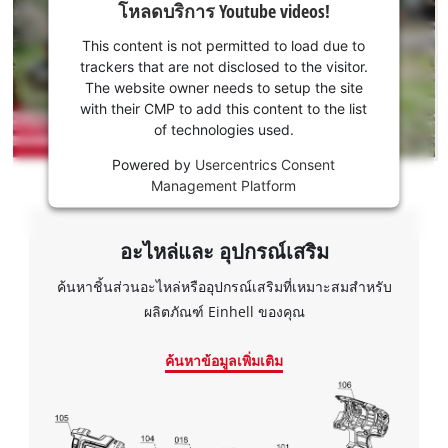
โหลดบริการ Youtube videos!
ความ
ยินยอม
This content is not permitted to load due to
จากคุณ
trackers that are not disclosed to the visitor.
ในการ
The website owner needs to setup the site
โหลด
with their CMP to add this content to the list
of technologies used.
บริการ
Youtube!
Powered by
Usercentrics Consent
Management Platform
This
content
เราต้องการความยินยอมจากคุณใน
is
การโหลดบริการ Google Maps!
อะไหล่และ อุปกรณ์เสริม
not
This content is not permitted to load due
permitted
ค้นหาชิ้นส่วนอะไหล่หรืออุปกรณ์เสริมที่เหมาะสมสำหรับ
to trackers that are not disclosed to the
to
ผลิตภัณฑ์ Einhell ของคุณ
visitor. The website owner needs to setup
load
the site with their CMP to add this content
due
to the list of technologies used.
ค้นหาข้อมูลเพิ่มเติม
to
trackers
Powered by
Usercentrics Consent
that
Management Platform
are
not