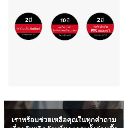
list
of
technologies
used.
Powered
by
Usercentrics
Consent
Management
Platform
เราพร้อมช่วยเหลือคุณในทุกคำถาม