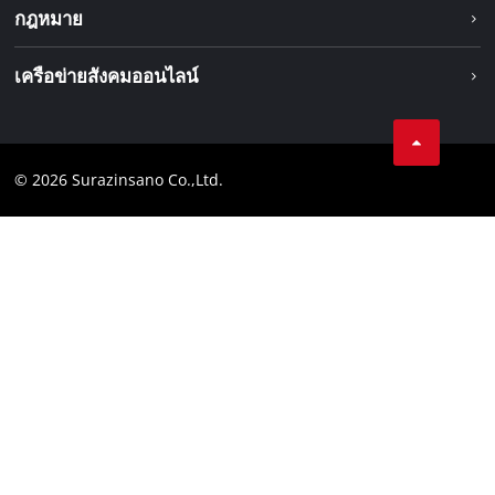
เกี่ยวกับเรา
กฎหมาย
ระบบแบตเตอรี่
Einhell ทั่วโลก
การบริการ
ข้อมูลทางกฎหมาย
เครือข่ายสังคมออนไลน์
ความเป็นส่วนตัวของข้อมูล
Facebook
หลักปฏิบัติตามข้อกำหนด
© 2026 Surazinsano Co.,Ltd.