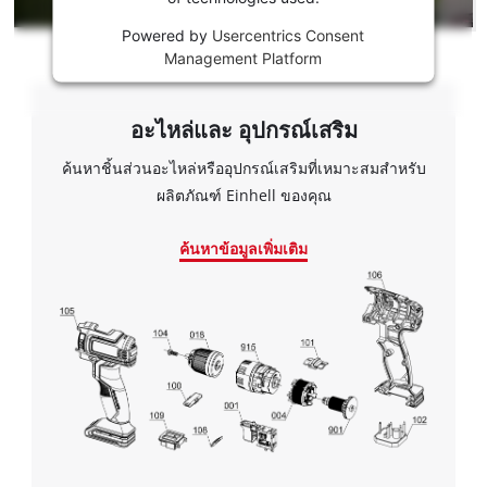
บริการ
Youtube!
Powered by
Usercentrics Consent
Management Platform
This
content
is
อะไหล่และ อุปกรณ์เสริม
not
เราต้องการความยินยอมจากคุณใน
permitted
ค้นหาชิ้นส่วนอะไหล่หรืออุปกรณ์เสริมที่เหมาะสมสำหรับ
การโหลดบริการ Google Maps!
to
ผลิตภัณฑ์ Einhell ของคุณ
load
This content is not permitted to load due
due
to trackers that are not disclosed to the
ค้นหาข้อมูลเพิ่มเติม
to
visitor. The website owner needs to setup
trackers
the site with their CMP to add this content
that
to the list of technologies used.
are
not
Powered by
Usercentrics Consent
disclosed
Management Platform
to
the
visitor.
The
website