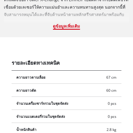
เชื่อมด้วยเลเซอร์ให้ความแม่นยำและความทนทานสูงสุด นอกจากนี้ที่
จับสามารถหมุนได้และที่จับด้านหน้าตามหลักสรีรศาสตร์มาพร้อมกับ
ไมโครสวิตช์ รวมถึงเฟืองโลหะเพื่ออายุการใช้งานที่ยาวนานและมีฝา
ดูข้อมูลเพิ่มเติม
ครอบอลูมิเนียมเหนือช่วยปกป้องใบมีดระหว่างการจัดเก็บและการ
ขนส่ง ไม่รวมแบตเตอรี่และเครืองชาร์จ ซึ่งมีจำหน่ายแยกต่างหาก และ
ต้องใช้แบตเตอรี่ 18 V PXC ในการใช้งาน
รายละเอียดทางเทคนิค
ความยาวดาบเลื่อย
67 cm
ความยาวตัด
60 cm
จำนวนเครื่องชาร์จรวมในชุดจัดส่ง
0 pcs
จำนวนแบตเตอรี่รวมในชุดจัดส่ง
0 pcs
น้ำหนักสินค้า
2.8 kg