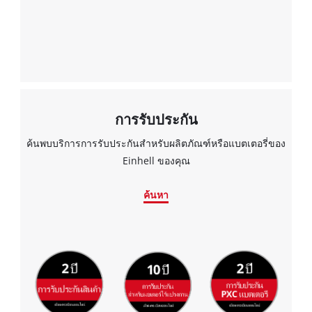
owner
needs
to
setup
the
site
with
their
การรับประกัน
CMP
to
ค้นพบบริการการรับประกันสำหรับผลิตภัณฑ์หรือแบตเตอรี่ของ
add
Einhell ของคุณ
this
content
ค้นหา
to
the
list
of
technologies
used.
Powered
by